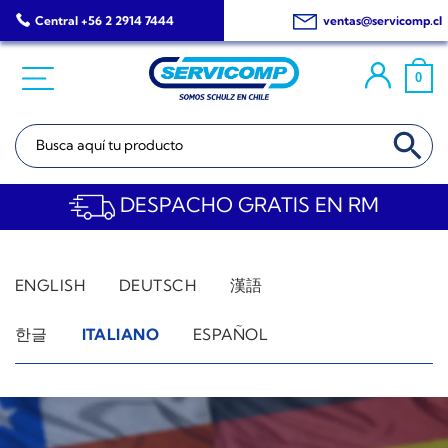
Saltar
Central +56 2 2914 7444
ventas@servicomp.cl
al
contenido
0
BOTÓN DE BÚSQ
Buscar:
DESPACHO GRATIS EN RM
ENGLISH
DEUTSCH
漢語
한글
ITALIANO
ESPAÑOL