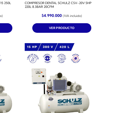
5 250L
COMPRESOR DENTAL SCHULZ CSV-20V 5HP
220L 8.3BAR 20CFM
$
4.990.000
do)
(IVA incluido)
VER PRODUCTO