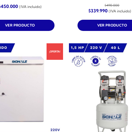
$
490.000
$
450.000
(IVA incluido)
El
El
$
339.990
(IVA incluido)
precio
precio
original
actual
era:
es:
VER PRODUCTO
VER PRODUCTO
$490.000.
$339.990.
¡OFERTA!