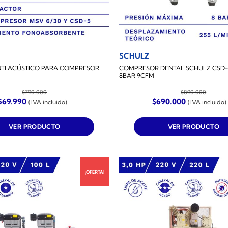
SCHULZ
NTI ACÚSTICO PARA COMPRESOR
COMPRESOR DENTAL SCHULZ CSD-9.
8BAR 9CFM
$
790.000
$
890.000
El
El
El
569.990
$
690.000
(IVA incluido)
(IVA incluido)
recio
precio
precio
precio
iginal
actual
original
actual
a:
es:
era:
es:
VER PRODUCTO
VER PRODUCTO
790.000.
$569.990.
$890.000.
$690.000.
¡OFERTA!