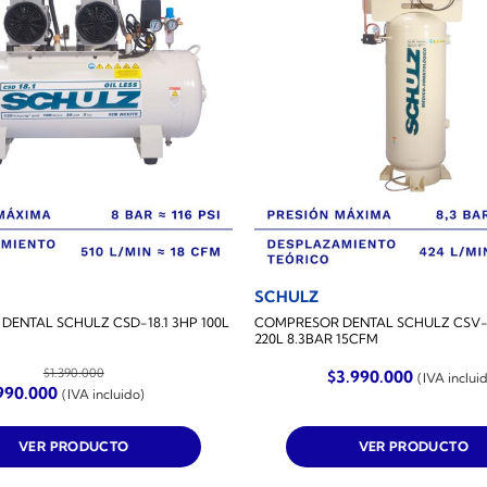
SCHULZ
ENTAL SCHULZ CSD-18.1 3HP 100L
COMPRESOR DENTAL SCHULZ CSV-
220L 8.3BAR 15CFM
$
1.390.000
$
3.990.000
(IVA inclui
El
990.000
(IVA incluido)
recio
precio
iginal
actual
a:
es:
VER PRODUCTO
VER PRODUCTO
.390.000.
$990.000.