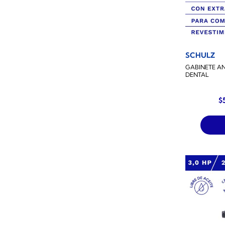
SCHULZ
GABINETE A
DENTAL
El
$
p
or
er
$