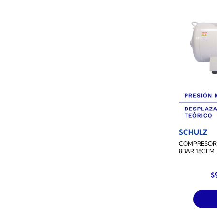
SCHULZ
COMPRESOR D
8BAR 18CFM
El
$
p
or
er
$1