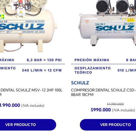
SCHULZ
DENTAL SCHULZ MSV-12 2HP 100L
COMPRESOR DENTAL SCHULZ CSD-18
M
8BAR 18CFM
$
1.390.000
1.990.000
(IVA incluido)
El
El
$
990.000
(IVA incluido)
precio
precio
original
actual
era:
es:
VER PRODUCTO
VER PRODUCTO
$1.390.000.
$990.000.