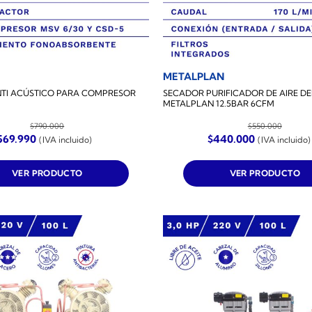
METALPLAN
NTI ACÚSTICO PARA COMPRESOR
SECADOR PURIFICADOR DE AIRE DEN
METALPLAN 12.5BAR 6CFM
$
790.000
$
550.000
El
El
El
569.990
$
440.000
(IVA incluido)
(IVA incluido)
recio
precio
precio
precio
iginal
actual
original
actual
a:
es:
era:
es:
VER PRODUCTO
VER PRODUCTO
790.000.
$569.990.
$550.000.
$440.000.