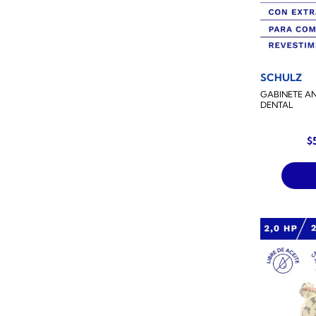
SCHULZ
GABINETE A
DENTAL
El
$
p
or
er
$