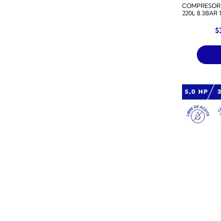
COMPRESOR 
220L 8.3BAR
$