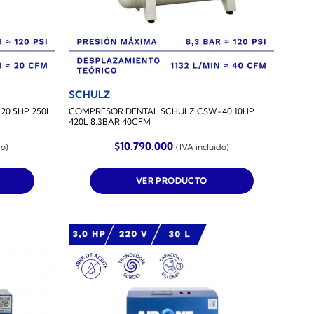
SCHULZ
0 5HP 250L
COMPRESOR DENTAL SCHULZ CSW-40 10HP
420L 8.3BAR 40CFM
$
10.790.000
do)
(IVA incluido)
VER PRODUCTO