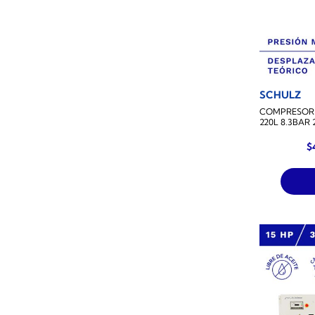
SCHULZ
COMPRESOR 
220L 8.3BAR
$