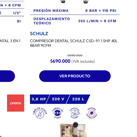
SCHULZ
TAL 3 EN 1
COMPRESOR DENTAL SCHULZ CSD-9.1 1.5HP 40L
8BAR 9CFM
$
890.000
El
El
$
690.000
(IVA incluido)
precio
precio
original
actual
era:
es:
VER PRODUCTO
$890.000.
$690.000.
¡OFERTA!